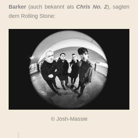
Barker
(auch bekannt als
Chris No. 2
), sagten
dem Rolling Stone:
© Josh-Massie