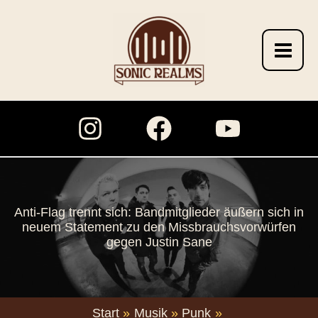
Zum
Inhalt
springen
Anti-Flag trennt sich: Bandmitglieder äußern sich in
neuem Statement zu den Missbrauchsvorwürfen
gegen Justin Sane
Start
Musik
Punk