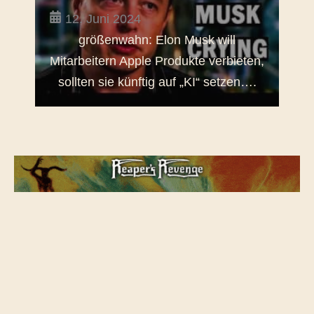
12. Juni 2024
größenwahn: Elon Musk will
Mitarbeitern Apple Produkte verbieten,
sollten sie künftig auf „KI“ setzen….
Musi
All
Alternative & Indie
Avant Garde
Electro