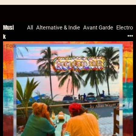
k
Folk
Ranzel X Kendrick: Zwischen Traum und Trümmern
vollzieht Alias Wayne den leisen „Paradigm Shift“