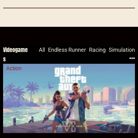
Videogame
All
Endless Runner
Racing
Simulation
s
Action
GTA 6: Zwischen Hype und Duke-Nukem-Deja-vu –
Wird Rockstar den Mythos endlich einlösen? (Trailer)
[ Open World | Action Shooter | Crime ]