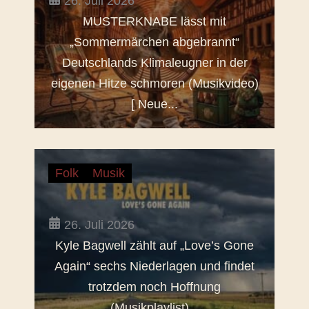
26. Juli 2026
MUSTERKNABE lässt mit
„Sommermärchen abgebrannt“
Deutschlands Klimaleugner in der
eigenen Hitze schmoren (Musikvideo)
[ Neue...
Folk
Musik
26. Juli 2026
Kyle Bagwell zählt auf „Love’s Gone
Again“ sechs Niederlagen und findet
trotzdem noch Hoffnung
(Musikplaylist)...