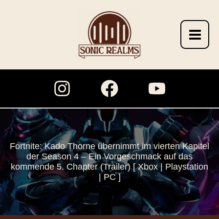
Zum
Inhalt
springen
Fortnite: Kado Thorne übernimmt im vierten Kapitel
der Season 4 – Ein Vorgeschmack auf das
kommende 5. Chapter (Trailer) [ Xbox | Playstation
| PC ]