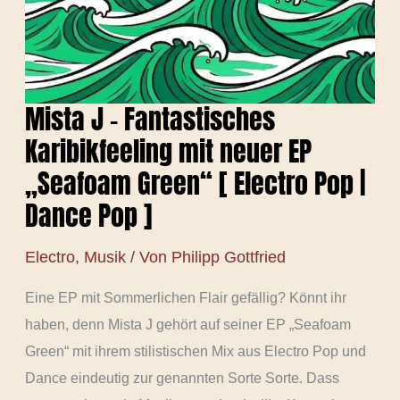
Mista J – Fantastisches
Karibikfeeling mit neuer EP
„Seafoam Green“ [ Electro Pop |
Dance Pop ]
Electro
,
Musik
/ Von
Philipp Gottfried
Eine EP mit Sommerlichen Flair gefällig? Könnt ihr
haben, denn Mista J gehört auf seiner EP „Seafoam
Green“ mit ihrem stilistischen Mix aus Electro Pop und
Dance eindeutig zur genannten Sorte Sorte. Dass