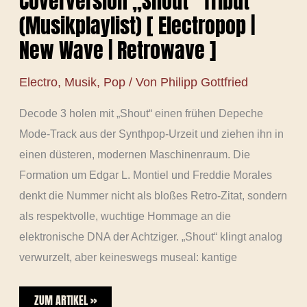
Coverversion „Shout“ Tribut
(Musikplaylist) [ Electropop |
New Wave | Retrowave ]
Electro
,
Musik
,
Pop
/ Von
Philipp Gottfried
Decode 3 holen mit „Shout“ einen frühen Depeche
Mode-Track aus der Synthpop-Urzeit und ziehen ihn in
einen düsteren, modernen Maschinenraum. Die
Formation um Edgar L. Montiel und Freddie Morales
denkt die Nummer nicht als bloßes Retro-Zitat, sondern
als respektvolle, wuchtige Hommage an die
elektronische DNA der Achtziger. „Shout“ klingt analog
verwurzelt, aber keineswegs museal: kantige
ZUM ARTIKEL »