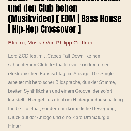
und den Club beben
(Musikvideo) [ EDM | Bass House
| Hip-Hop Crossover ]
Electro
,
Musik
/ Von
Philipp Gottfried
Lord ZOD legt mit „Capes Fall Down“ keinen
schüchternen Club-Testballon vor, sondern einen
elektronischen Faustschlag mit Ansage. Die Single
arbeitet mit heroischer Bildsprache, dunkler Stimme,
breiten Synthflächen und einem Groove, der sofort
klarstellt: Hier geht es nicht um Hintergrundbeschallung
für die Hotelbar, sondern um körperliche Bewegung,
Druck auf der Anlage und eine klare Dramaturgie.
Hinter