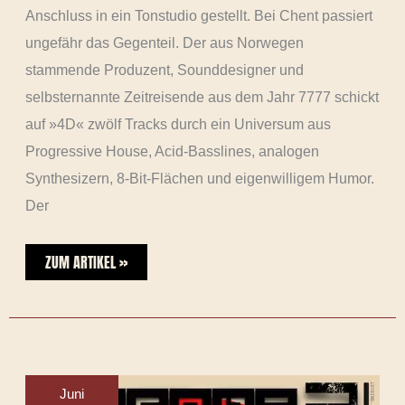
Anschluss in ein Tonstudio gestellt. Bei Chent passiert
ungefähr das Gegenteil. Der aus Norwegen
stammende Produzent, Sounddesigner und
selbsternannte Zeitreisende aus dem Jahr 7777 schickt
auf »4D« zwölf Tracks durch ein Universum aus
Progressive House, Acid-Basslines, analogen
Synthesizern, 8-Bit-Flächen und eigenwilligem Humor.
Der
ZUM ARTIKEL »
DECODE
3
–
Juni
ZOLLEN