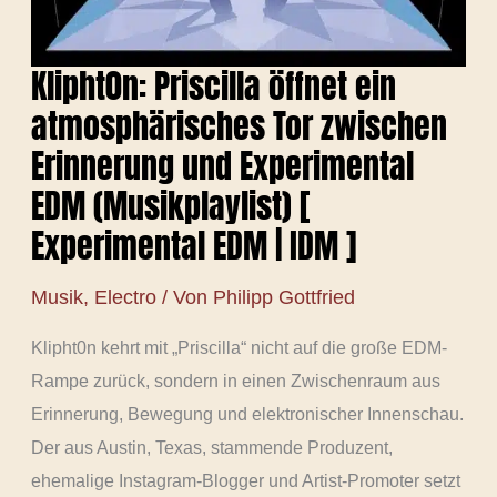
Klipht0n: Priscilla öffnet ein
atmosphärisches Tor zwischen
Erinnerung und Experimental
EDM (Musikplaylist) [
Experimental EDM | IDM ]
Musik
,
Electro
/ Von
Philipp Gottfried
Klipht0n kehrt mit „Priscilla“ nicht auf die große EDM-
Rampe zurück, sondern in einen Zwischenraum aus
Erinnerung, Bewegung und elektronischer Innenschau.
Der aus Austin, Texas, stammende Produzent,
ehemalige Instagram-Blogger und Artist-Promoter setzt