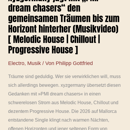
dream chasers“ den
gemeinsamen Träumen bis zum
Horizont hinterher (Musikvideo)
[ Melodic House | Chillout |
Progressive House ]
Electro
,
Musik
/ Von
Philipp Gottfried
Träume sind geduldig. Wer sie verwirklichen will, muss
sich allerdings bewegen. xyzgermany übersetzt diesen
Gedanken mit »PMI dream chasers« in einen
schwerelosen Strom aus Melodic House, Chillout und
dezentem Progressive House. Die 2026 auf Mallorca
entstandene Single klingt nach warmen Nächten,
offenen Horizonten und jener seltenen Form von