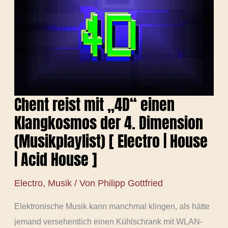
ACID
HOUSE
]
Chent reist mit „4D“ einen
Klangkosmos der 4. Dimension
(Musikplaylist) [ Electro | House
| Acid House ]
Electro
,
Musik
/ Von
Philipp Gottfried
Elektronische Musik kann manchmal klingen, als hätte
jemand versehentlich einen Kühlschrank mit WLAN-