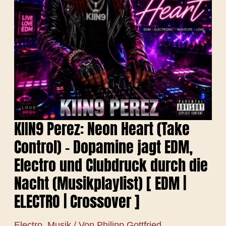
UND
CLUBDRUCK
DURCH
DIE
NACHT
(MUSIKPLAYLIST)
[
EDM
|
ELECTRO
|
CROSSOVER
]
KIIN9 Perez: Neon Heart (Take
Control) – Dopamine jagt EDM,
Electro und Clubdruck durch die
Nacht (Musikplaylist) [ EDM |
ELECTRO | Crossover ]
Electro
,
Musik
/ Von
Philipp Gottfried