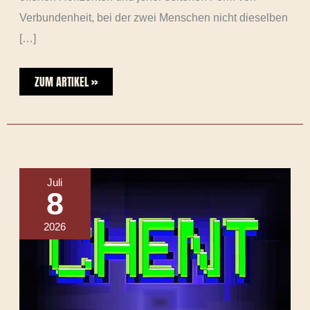
Verbundenheit, bei der zwei Menschen nicht dieselben
[…]
ZUM ARTIKEL »
CHENT
REIST
MIT
Juli
„4D“
8
EINEN
KLANGKOSMOS
DER
2026
4.
DIMENSION
(MUSIKPLAYLIST)
[
ELECTRO
|
HOUSE
|