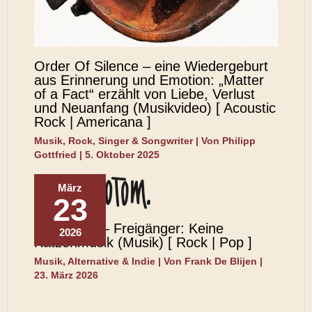
Order Of Silence – eine Wiedergeburt
aus Erinnerung und Emotion: „Matter
of a Fact“ erzählt von Liebe, Verlust
und Neuanfang (Musikvideo) [ Acoustic
Rock | Americana ]
Musik
,
Rock
,
Singer & Songwriter
| Von
Philipp
Gottfried
|
5. Oktober 2025
März
23
Phonotom – Freigänger: Keine
2026
Katzenmusik (Musik) [ Rock | Pop ]
Musik
,
Alternative & Indie
| Von
Frank De Blijen
|
23. März 2026