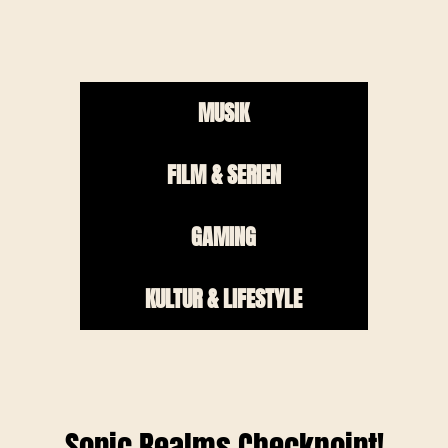
MUSIK
FILM & SERIEN
GAMING
KULTUR & LIFESTYLE
Sonic Realms Checkpoint!