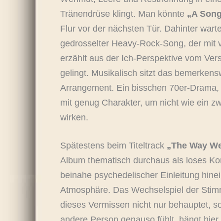
Tränendrüse klingt. Man könnte
„A Song
Flur vor der nächsten Tür. Dahinter wart
gedrosselter Heavy-Rock-Song, der mit v
erzählt aus der Ich-Perspektive vom Ver
gelingt. Musikalisch sitzt das bemerkens
Arrangement. Ein bisschen 70er-Drama, 
mit genug Charakter, um nicht wie ein z
wirken.
Spätestens beim Titeltrack
„The Way W
Album thematisch durchaus als loses Kon
beinahe psychedelischer Einleitung hine
Atmosphäre. Das Wechselspiel der Stimm
dieses Vermissen nicht nur behauptet, so
andere Person genauso fühlt, hängt hier