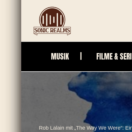
Zum
Inhalt
springen
MUSIK
FILME & SER
Rob Lalain mit „The Way We Were“: Ei