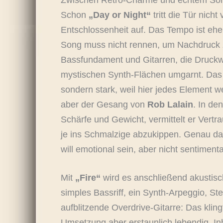
Schon
„Day or Night“
tritt die Tür nicht
Entschlossenheit auf. Das Tempo ist eher
Song muss nicht rennen, um Nachdruck z
Bassfundament und Gitarren, die Druck
mystischen Synth-Flächen umgarnt. Das is
sondern stark, weil hier jedes Element we
aber der Gesang von
Rob Lalain
. In de
Schärfe und Gewicht, vermittelt er Ver
je ins Schmalzige abzukippen. Genau da
will emotional sein, aber nicht sentimental
Mit
„Fire“
wird es anschließend akustische
simples Bassriff, ein Synth-Arpeggio, S
aufblitzende Overdrive-Gitarre: Das kling
Umsetzung aber erstaunlich lebendig. Inh