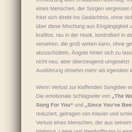
eines Menschen, der Sorgen vergessen läs
fräst sich direkt ins Gedächtnis, ohne si
über diese Mischung aus Eingängigkeit u
kraftlos, rau in der Hook, kontrolliert i
versehen, die groß wirken kann, ohne ges
abzuschütteln, Ängste hinter sich zu las
nicht neu, aber überzeugend umgesetzt – 
Ausführung ohnehin mehr als irgendein k
Wenn Verlust zur klaffenden Songidee w
Die emotionale Schlagseite von
„The W
Song For You“
und
„Since You’ve Be
reduziert, getragen von Klavier und sch
Verlust eines Menschen, der aus seinem 
Wehmut, Leere und Resthoffnung in einen