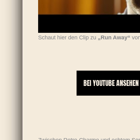
Schaut hier den Clip zu
„Run Away“
vo
BEI YOUTUBE ANSEHEN
Zwischen Retro-Charme und echtem Son