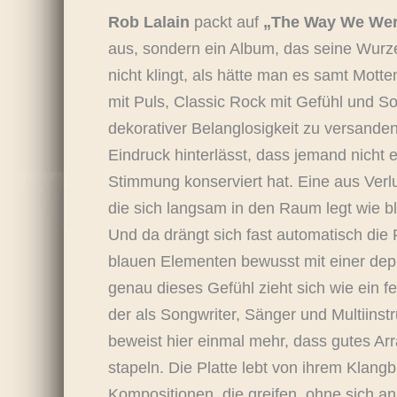
Rob Lalain
packt auf
„The Way We We
aus, sondern ein Album, das seine Wurze
nicht klingt, als hätte man es samt Motte
mit Puls, Classic Rock mit Gefühl und So
dekorativer Belanglosigkeit zu versanden
Eindruck hinterlässt, dass jemand nich
Stimmung konserviert hat. Eine aus Verl
die sich langsam in den Raum legt wie b
Und da drängt sich fast automatisch die 
blauen Elementen bewusst mit einer dep
genau dieses Gefühl zieht sich wie ein 
der als Songwriter, Sänger und Multiinst
beweist hier einmal mehr, dass gutes Ar
stapeln. Die Platte lebt von ihrem Klangb
Kompositionen, die greifen, ohne sich a