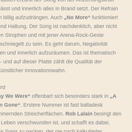
st und innerlich alles in Brand setzt. Der Refrain
ch billig aufzudrängen. Auch
„No More“
funktioniert
nd Haltung. Der Song ist nachdenklich, aber nicht
n den Strophen und mit jener Arena-Rock-Geste
chniegelt zu sein. Es geht darum, Negativität
sen und innerlich aufzuräumen. Das ist thematisch
und auf dieser Platte zählt die Qualität der
ünstlicher Innovationswahn.
ird
ay We Were“
offenbart sich besonders stark in
„A
en Gone“
. Erstere Nummer ist fast balladesk
immernden Streicherflächen.
Rob Lalain
besingt den
Leben verschwunden ist, und schafft es dabei,
 Song zu packen, der nie nach kalkulierter