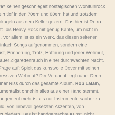
re“
keinen geschniegelt nostalgischen Wohlfühlrock
ln tief in den 70ern und 80ern hat und trotzdem
nkugeln aus dem Keller gezerrt. Das hier ist Retro
ft- bis Heavy-Rock mit genug Kante, um nicht in
. Vor allem ist es ein Werk, das diesen seltenen
t einfach Songs aufgenommen, sondern eine
ust, Erinnerung, Trotz, Hoffnung und jener Wehmut,
lauer Zigarettenrauch in einer durchwachten Nacht.
Frage auf: Spielt das kunstvolle Cover mit seinen
ressiven Wehmut? Der Verdacht liegt nahe. Denn
feiner Riss durch das gesamte Album.
Rob Lalain
,
rumentalist ohnehin alles aus einer Hand stemmt,
rangement mehr ist als nur Instrumente sauber zu
ild, von liebevoll gesetzten Akzenten, von
nzubiedern. Das ist handgemachte Kunst, nicht