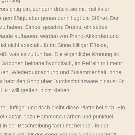
 vorsichtig ein, sondern drückt sie mit rustikaler
 gemäßigt, aber genau darin liegt die Stärke: Der
u haben. Simpel gesetzte Drums, ein sattes
wände aufbauen, werden von Piano-Akkorden und
t nicht spektakulär im Sinne billiger Effekte,
iß, was es zu tun hat. Die eigentliche Krönung ist
n Strophen beinahe hypnotisch, im Refrain mit mehr
trauen, Wiedergutmachung und Zusammenhalt, ohne
s hebt den Song über Durchschnittsware hinaus: Er
. Er will greifen, nicht kleben.
r, luftiger und doch bleibt diese Platte bei sich. Ein
teel-Guitar, dazu Hammond-Farben und punktuell
t in der Beschreibung fast unscheinbar, in der
altlich erzählt der Song von der Anziehungskraft