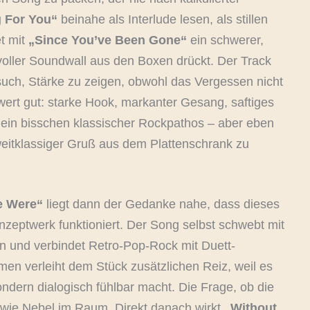
 For You“
beinahe als Interlude lesen, als stillen
et mit
„Since You’ve Been Gone“
ein schwerer,
oller Soundwall aus den Boxen drückt. Der Track
such, Stärke zu zeigen, obwohl das Vergessen nicht
wert gut: starke Hook, markanter Gesang, saftiges
ein bisschen klassischer Rockpathos – aber eben
weitklassiger Gruß aus dem Plattenschrank zu
e Were“
liegt dann der Gedanke nahe, dass dieses
zeptwerk funktioniert. Der Song selbst schwebt mit
in und verbindet Retro-Pop-Rock mit Duett-
en verleiht dem Stück zusätzlichen Reiz, weil es
ndern dialogisch fühlbar macht. Die Frage, ob die
 wie Nebel im Raum. Direkt danach wirkt
„Without