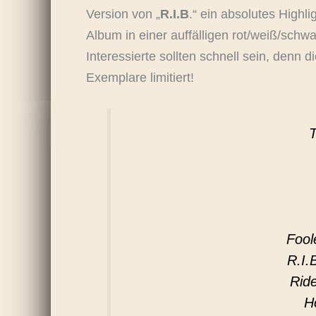
Version von „
R.I.B
.“ ein absolutes Highl
Album in einer auffälligen rot/weiß/sch
Interessierte sollten schnell sein, denn d
Exemplare limitiert!
Fool
R.I.
Rid
H