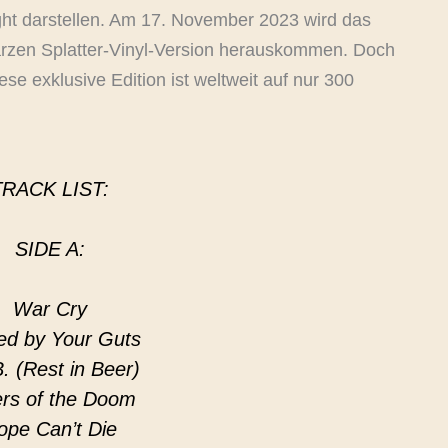
ight darstellen. Am 17. November 2023 wird das
warzen Splatter-Vinyl-Version herauskommen. Doch
iese exklusive Edition ist weltweit auf nur 300
TRACK LIST:
SIDE A:
War Cry
ed by Your Guts
B. (Rest in Beer)
ers of the Doom
ope Can’t Die