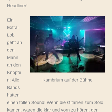
Headliner!
Ein
Extra-
Lob
geht an
den
Mann
an den
Knöpfe
Kambrium auf der Bühne
n: Alle
Bands
hatten
einen tollen Sound! Wenn die Gitarren zum Solo
kamen, waren die klar und vorn zu hören, der