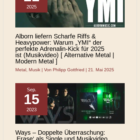
2025
Alborn liefern Scharfe Riffs &
Heavypower: Warum „YMI“ der
perfekte Adrenalin-Kick für 2025
ist (Musikvideo) [ Alternative Metal |
Modern Metal ]
Metal
,
Musik
| Von
Philipp Gottfried
|
21. Mai 2025
Sep.
15
2023
Ways – Doppelte Überraschung:
‚Erase‘ als Single und Musikvideo