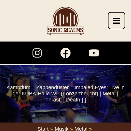
Zum
Inhalt
springen
Kambrium – Zappenduster – Impaled Eyes: Live in
der KUBA-Halle WF (Konzertbericht) [ Metal |
Thrash | Death ] ]
Start
Musik
Metal