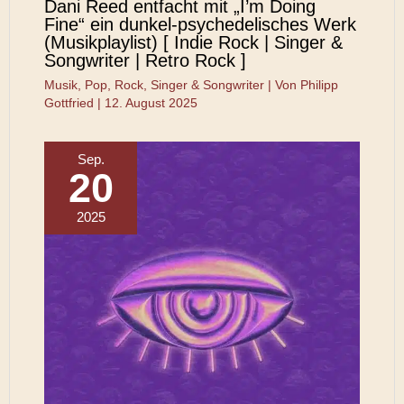
Dani Reed entfacht mit „I’m Doing
Fine“ ein dunkel-psychedelisches Werk
(Musikplaylist) [ Indie Rock | Singer &
Songwriter | Retro Rock ]
Musik
,
Pop
,
Rock
,
Singer & Songwriter
| Von
Philipp
Gottfried
|
12. August 2025
Sep.
20
2025