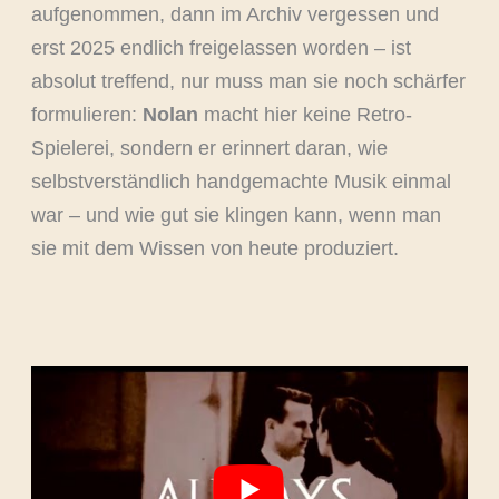
aufgenommen, dann im Archiv vergessen und
erst 2025 endlich freigelassen worden – ist
absolut treffend, nur muss man sie noch schärfer
formulieren:
Nolan
macht hier keine Retro-
Spielerei, sondern er erinnert daran, wie
selbstverständlich handgemachte Musik einmal
war – und wie gut sie klingen kann, wenn man
sie mit dem Wissen von heute produziert.