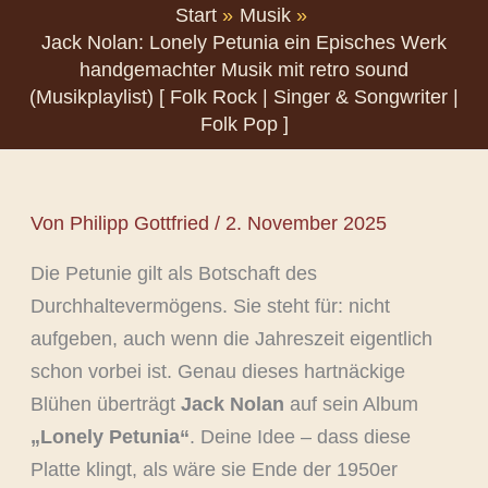
Start
Musik
Jack Nolan: Lonely Petunia ein Episches Werk
handgemachter Musik mit retro sound
(Musikplaylist) [ Folk Rock | Singer & Songwriter |
Folk Pop ]
Von
Philipp Gottfried
/
2. November 2025
Die Petunie gilt als Botschaft des
Durchhaltevermögens. Sie steht für: nicht
aufgeben, auch wenn die Jahreszeit eigentlich
schon vorbei ist. Genau dieses hartnäckige
Blühen überträgt
Jack Nolan
auf sein Album
„Lonely Petunia“
. Deine Idee – dass diese
Platte klingt, als wäre sie Ende der 1950er