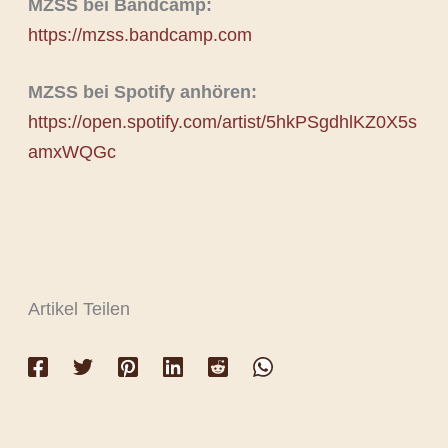
MZSS bei Bandcamp:
https://mzss.bandcamp.com
MZSS bei Spotify anhören:
https://open.spotify.com/artist/5hkPSgdhlKZ0X5s
amxWQGc
Artikel Teilen