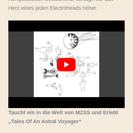
Herz eines jeden Electroheads höher.
Taucht ein in die Welt von MZSS und Erlebt
„Tales Of An Astral Voyager“