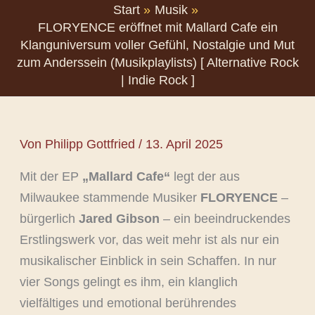
Start
Musik
FLORYENCE eröffnet mit Mallard Cafe ein
Klanguniversum voller Gefühl, Nostalgie und Mut
zum Anderssein (Musikplaylists) [ Alternative Rock
| Indie Rock ]
Von
Philipp Gottfried
/
13. April 2025
Mit der EP
„Mallard Cafe“
legt der aus
Milwaukee stammende Musiker
FLORYENCE
–
bürgerlich
Jared Gibson
– ein beeindruckendes
Erstlingswerk vor, das weit mehr ist als nur ein
musikalischer Einblick in sein Schaffen. In nur
vier Songs gelingt es ihm, ein klanglich
vielfältiges und emotional berührendes