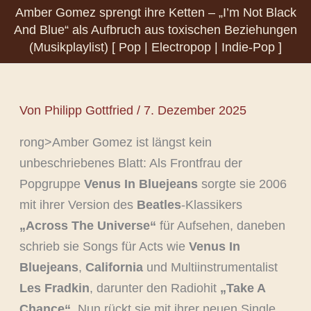
Amber Gomez sprengt ihre Ketten – „I’m Not Black
And Blue“ als Aufbruch aus toxischen Beziehungen
(Musikplaylist) [ Pop | Electropop | Indie-Pop ]
Von
Philipp Gottfried
/
7. Dezember 2025
rong>Amber Gomez ist längst kein
unbeschriebenes Blatt: Als Frontfrau der
Popgruppe
Venus In Bluejeans
sorgte sie 2006
mit ihrer Version des
Beatles
-Klassikers
„Across The Universe“
für Aufsehen, daneben
schrieb sie Songs für Acts wie
Venus In
Bluejeans
,
California
und Multiinstrumentalist
Les Fradkin
, darunter den Radiohit
„Take A
Chance“
. Nun rückt sie mit ihrer neuen Single