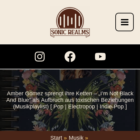
Zum
Inhalt
springen
Amber Gomez sprengt ihre Ketten – „I’m Not Black
And Blue“ als Aufbruch aus toxischen Beziehungen
(Musikplaylist) [ Pop | Electropop | Indie-Pop ]
Start
Musik