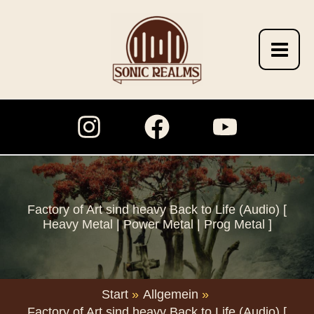
Zum
Inhalt
springen
Factory of Art sind heavy Back to Life (Audio) [
Heavy Metal | Power Metal | Prog Metal ]
Start
Allgemein
Factory of Art sind heavy Back to Life (Audio) [