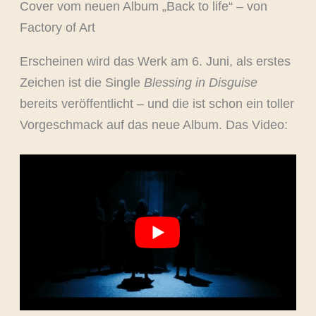
Cover vom neuen Album „Back to life“ – von
Factory of Art
Erscheinen wird das Werk am 6. Juni, als erstes
Zeichen ist die Single
Blessing in Disguise
bereits veröffentlicht – und die ist schon ein toller
Vorgeschmack auf das neue Album. Das Video: