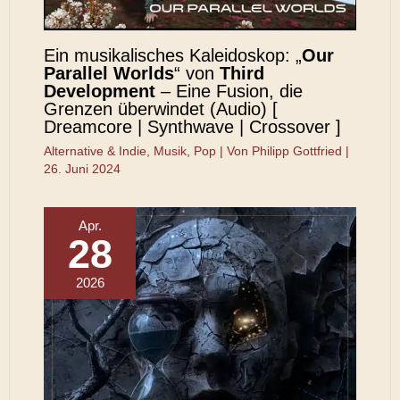
Ein musikalisches Kaleidoskop: „
Our
Parallel Worlds
“ von
Third
Development
– Eine Fusion, die
Grenzen überwindet (Audio) [
Dreamcore | Synthwave | Crossover ]
Alternative & Indie
,
Musik
,
Pop
| Von
Philipp Gottfried
|
26. Juni 2024
Apr.
28
2026