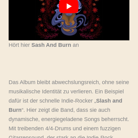
Hört hier
Sash And Burn
an
Das Album bleibt abwechslungsreich, ohne seine
musikalische Identität zu verlieren. Ein Beispiel
dafür ist der schnelle Indie-Rocker „
Slash and
Burn
“. Hier zeigt die Band, dass sie auch
dynamische, energiegeladene Songs beherrscht.
Mit treibenden 4/4-Drums und einem fuzzigen
Gitarrensound, der stark an die Indie-Rock-