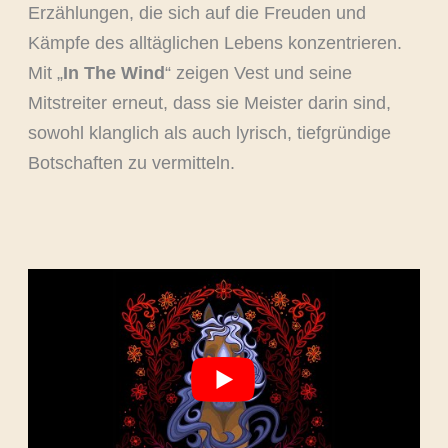
Erzählungen, die sich auf die Freuden und
Kämpfe des alltäglichen Lebens konzentrieren.
Mit „
In The Wind
“ zeigen Vest und seine
Mitstreiter erneut, dass sie Meister darin sind,
sowohl klanglich als auch lyrisch, tiefgründige
Botschaften zu vermitteln.