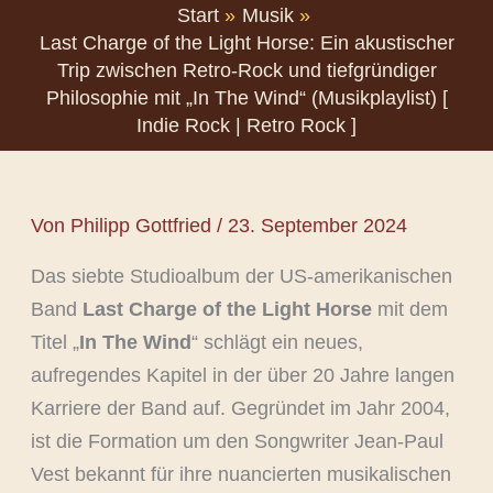
Start
Musik
Last Charge of the Light Horse: Ein akustischer
Trip zwischen Retro-Rock und tiefgründiger
Philosophie mit „In The Wind“ (Musikplaylist) [
Indie Rock | Retro Rock ]
Von
Philipp Gottfried
/
23. September 2024
Das siebte Studioalbum der US-amerikanischen
Band
Last Charge of the Light Horse
mit dem
Titel „
In The Wind
“ schlägt ein neues,
aufregendes Kapitel in der über 20 Jahre langen
Karriere der Band auf. Gegründet im Jahr 2004,
ist die Formation um den Songwriter Jean-Paul
Vest bekannt für ihre nuancierten musikalischen