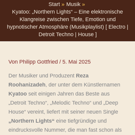
Start
Musik
Kyatoo: „Northern Lights“ – Eine elektronische
Klangreise zwischen Tiefe, Emotion und
hypnotischer Atmosphäre (Musikplaylist) [ Electro |
Detroit Techno | House ]
Von
Philipp Gottfried
/
5. Mai 2025
Der Musiker und Produzent
Reza
Roohanizadeh
, der unter dem Künstlernamen
Kyatoo
seit einigen Jahren das Beste aus
„Detroit Techno“, „Melodic Techno“ und „Deep
House“ vereint, liefert mit seiner neuen Single
„Northern Lights“
eine tiefgründige und
eindrucksvolle Nummer, die man fast schon als