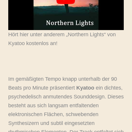
Hört hier unter anderem „Northern Lights“ von
Kyatoo kostenlos an!
Im gemäßigten Tempo knapp unterhalb der 90
Beats pro Minute präsentiert
Kyatoo
ein dichtes,
psychedelisch anmutendes Sounddesign. Dieses
besteht aus sich langsam entfaltenden
elektronischen Flächen, schwebenden
Synthesizern und subtil eingesetzten