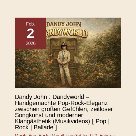
Feb.
2
2026
Dandy John : Dandyworld –
Handgemachte Pop-Rock-Eleganz
zwischen großen Gefühlen, zeitloser
Songkunst und moderner
Klangästhetik (Musikvideos) [ Pop |
Rock | Ballade ]
Musik
,
Pop
,
Rock
| Von
Philipp Gottfried
|
2. Februar