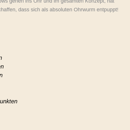
lows gehen ins Ohr und im gesamten Konzept, hat
haffen, dass sich als absoluten Ohrwurm entpuppt!
n
en
n
Punkten