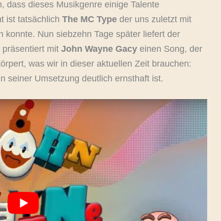
 dass dieses Musikgenre einige Talente
 ist tatsächlich
The MC Type
der uns zuletzt mit
konnte. Nun siebzehn Tage später liefert der
 präsentiert mit
John Wayne
Ga
cy
einen Song, der
rpert, was wir in dieser aktuellen Zeit brauchen:
in seiner Umsetzung deutlich ernsthaft ist.