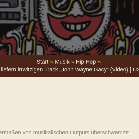
Start
Musik
Hip Hop
efern irrwitzigen Track „John Wayne Gacy“ (Video) [ U
ssermaßen von musikalischen Outputs überschwemmt.