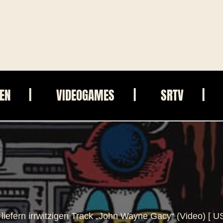
IEN
VIDEOGAMES
SRTV
efern irrwitzigen Track „John Wayne Gacy“ (Video) [ U