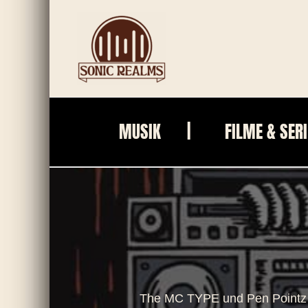
Zum
Inhalt
springen
MUSIK
FILME & SER
The MC TYPE und Pen Pointz li