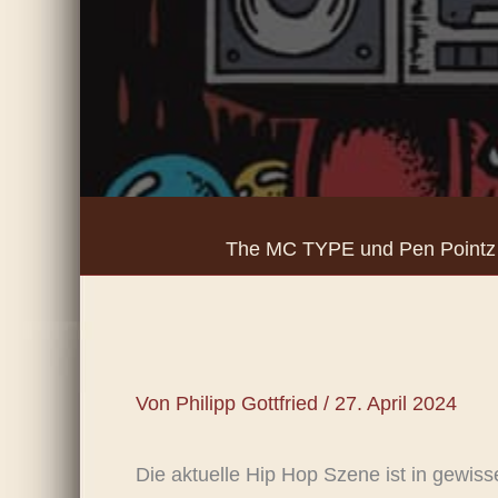
The MC TYPE und Pen Pointz li
Von
Philipp Gottfried
/
27. April 2024
Die aktuelle Hip Hop Szene ist in gewi