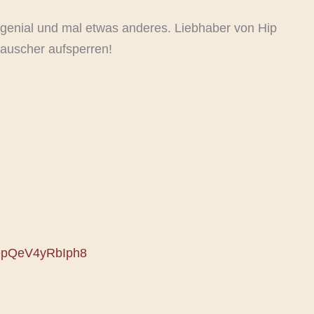
h genial und mal etwas anderes. Liebhaber von Hip
Lauscher aufsperren!
6lepQeV4yRbIph8