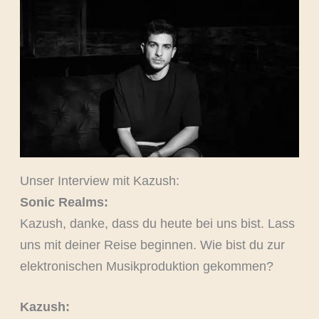
Unser Interview mit Kazush:
Sonic Realms:
Kazush, danke, dass du heute bei uns bist. Lass
uns mit deiner Reise beginnen. Wie bist du zur
elektronischen Musikproduktion gekommen?
Kazush: