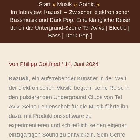
Start
Musik
Gothic
Im Interview: Kazush – Zwischen elektronischer
Bassmusik und Dark Pop: Eine klangliche Reise
durch die Untergrund-Szene Tel Avivs [ Electro |
Bass | Dark Pop ]
Von
Philipp Gottfried
/
14. Juni 2024
Kazush
, ein aufstrebender Künstler in der Welt
der elektronischen Musik, begann seine Reise in
den pulsierenden Underground-Clubs von Tel
Aviv. Seine Leidenschaft für die Musik führte ihn
dazu, mit Produktionssoftware zu
experimentieren und schließlich seinen eigenen
einzigartigen Sound zu entwickeln. Sein Genre