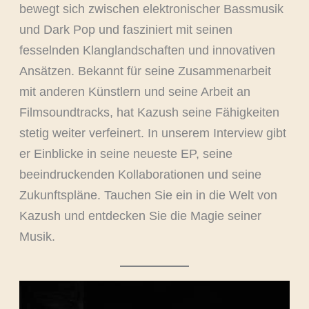
bewegt sich zwischen elektronischer Bassmusik
und Dark Pop und fasziniert mit seinen
fesselnden Klanglandschaften und innovativen
Ansätzen. Bekannt für seine Zusammenarbeit
mit anderen Künstlern und seine Arbeit an
Filmsoundtracks, hat Kazush seine Fähigkeiten
stetig weiter verfeinert. In unserem Interview gibt
er Einblicke in seine neueste EP, seine
beeindruckenden Kollaborationen und seine
Zukunftspläne. Tauchen Sie ein in die Welt von
Kazush und entdecken Sie die Magie seiner
Musik.