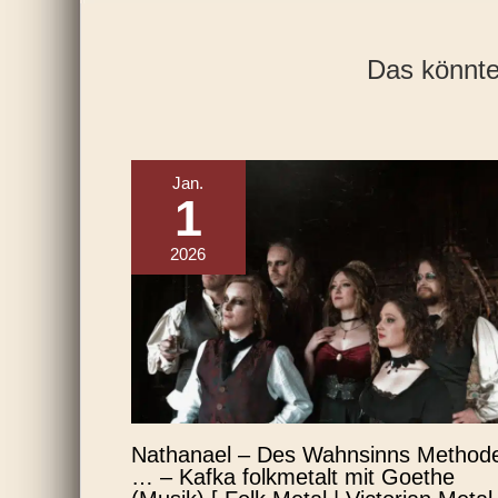
Das könnte 
Jan.
1
2026
Nathanael – Des Wahnsinns Method
… – Kafka folkmetalt mit Goethe