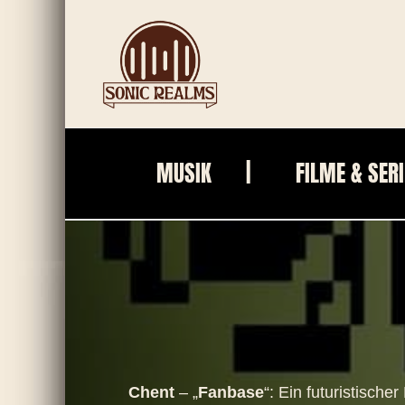
Zum
Inhalt
springen
MUSIK
FILME & SER
Chent
– „
Fanbase
“: Ein futuristisch