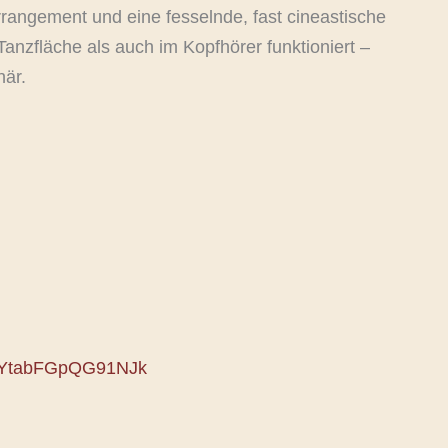
rrangement und eine fesselnde, fast cineastische
anzfläche als auch im Kopfhörer funktioniert –
när.
sK5YtabFGpQG91NJk