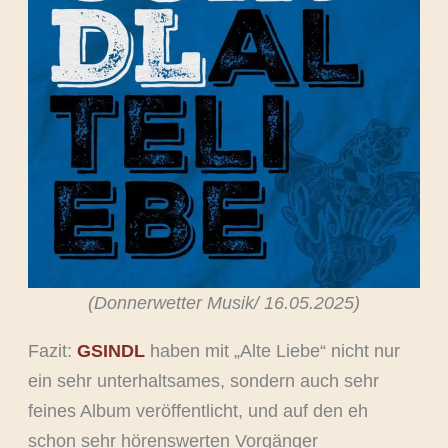
(Donnerwetter Musik/ 16.05.2025)
Fazit:
GSINDL
haben mit „Alte Liebe“ nicht nur
ein sehr unterhaltsames, sondern auch sehr
feines Album veröffentlicht, und auf den eh
schon sehr hörenswerten Vorgänger