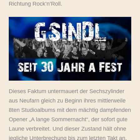
Richtung Rock’n’Roll.
Dieses Faktum untermauert der Sechszylinder
aus Neufarn gleich zu Beginn ihres mittlerweile
8ten Studioalbums mit dem mächtig dampfenden
Opener „A lange Sommernacht“, der sofort gute
Laune verbreitet. Und dieser Zustand hält ohne
jegliche Unterbrechung bis zum letzten Takt an.