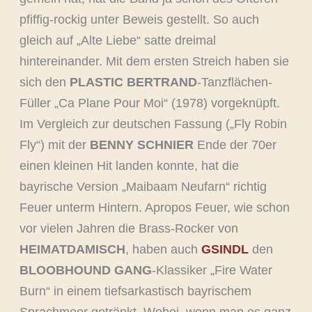
pfiffig-rockig unter Beweis gestellt. So auch
gleich auf „Alte Liebe“ satte dreimal
hintereinander. Mit dem ersten Streich haben sie
sich den
PLASTIC BERTRAND
-Tanzflächen-
Füller „Ca Plane Pour Moi“ (1978) vorgeknüpft.
Im Vergleich zur deutschen Fassung („Fly Robin
Fly“) mit der
BENNY SCHNIER
Ende der 70er
einen kleinen Hit landen konnte, hat die
bayrische Version „Maibaam Neufarn“ richtig
Feuer unterm Hintern. Apropos Feuer, wie schon
vor vielen Jahren die Brass-Rocker von
HEIMATDAMISCH
, haben auch
GSINDL
den
BLOOBHOUND GANG
-Klassiker „Fire Water
Burn“ in einem tiefsarkastisch bayrischem
Sprachmeer getränkt. Wobei, wenn man es ganz