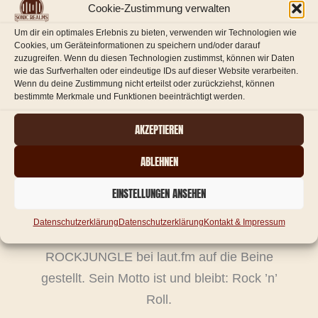
Elvis Presley, Beatles, AC/DC und Kiss.
Cookie-Zustimmung verwalten
Seine journalistische Laufbahn begann beim
Um dir ein optimales Erlebnis zu bieten, verwenden wir Technologien wie
Magazin Rock It!, gefolgt von der Gründung
Cookies, um Geräteinformationen zu speichern und/oder darauf
zuzugreifen. Wenn du diesen Technologien zustimmst, können wir Daten
seines eigenen Online-Magazins. 2013
wie das Surfverhalten oder eindeutige IDs auf dieser Website verarbeiten.
Wenn du deine Zustimmung nicht erteilst oder zurückziehst, können
wurde er Moderator bei ROCK CHICKS
bestimmte Merkmale und Funktionen beeinträchtigt werden.
RADIO und legte 2017 erneut mit
AKZEPTIEREN
Schreibarbeiten los, beeinflusst von SPEED
LIMIT. 2023 stieß er zu SONIC REALMS.
ABLEHNEN
Nach dem endgültigen ‚Aus‘ von ROCK
EINSTELLUNGEN ANSEHEN
CHICKS RADIO Ende September 2025 hat
er mit seiner Kollegin DJane Maincoontiger
Datenschutzerklärung
Datenschutzerklärung
Kontakt & Impressum
den Sender EASY MONDAY &
ROCKJUNGLE bei laut.fm auf die Beine
gestellt. Sein Motto ist und bleibt: Rock ’n’
Roll.