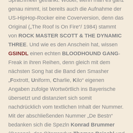
genau nimmt, ist bereits auch die Aufnahme der
US-HipHop-Rocker eine Coverversion, denn das
Original („The Roof Is On Fire“/ 1984) stammt
von
ROCK MASTER SCOTT & THE DYNAMIC
THREE
. Und wie es den Anschein hat, wissen
GSINDL
einen echten
BLOODHOUND GANG
-
Freak in ihren Reihen, denn gleich mit dem
nächsten Song hat die Band den Smasher
„
F
oxtrott,
U
niform,
C
harlie,
K
ilo“ eigenen
Angaben zufolge Wortwörtlich ins Bayerische
übersetzt und distanziert sich somit
nachdrücklich vom textlichen Inhalt der Nummer.
Mit der abschließenden Nummer „De Bestn“
bedanken sich die Spezln
Konrad Brummer