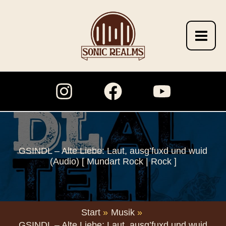
Zum
Inhalt
springen
GSINDL – Alte Liebe: Laut, ausg’fuxd und wuid
(Audio) [ Mundart Rock | Rock ]
Start
Musik
GSINDL – Alte Liebe: Laut, ausg’fuxd und wuid