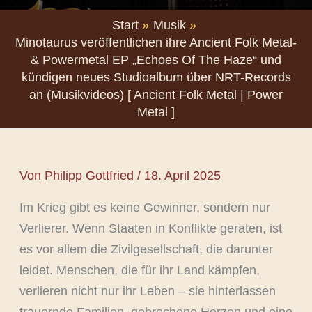
Start
Musik
Minotaurus veröffentlichen ihre Ancient Folk Metal-
& Powermetal EP „Echoes Of The Haze“ und
kündigen neues Studioalbum über NRT-Records
an (Musikvideos) [ Ancient Folk Metal | Power
Metal ]
Von
Philipp Gottfried
/
18. April 2025
Im Krieg gibt es keine Gewinner, sondern nur
Verlierer. Wenn Staaten in Konflikte geraten, ist
es vor allem die Zivilgesellschaft, die darunter
leidet. Menschen, die für ihr Land kämpfen,
verlieren nicht nur ihr Leben – sie hinterlassen
trauernde Familien, gebrochene Herzen und eine