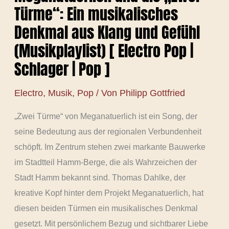
Türme“: Ein musikalisches
Denkmal aus Klang und Gefühl
(Musikplaylist) [ Electro Pop |
Schlager | Pop ]
Electro
,
Musik
,
Pop
/ Von
Philipp Gottfried
„Zwei Türme“ von Meganatuerlich ist ein Song, der
seine Bedeutung aus der regionalen Verbundenheit
schöpft. Im Zentrum stehen zwei markante Bauwerke
im Stadtteil Hamm-Berge, die als Wahrzeichen der
Stadt Hamm bekannt sind. Thomas Dahlke, der
kreative Kopf hinter dem Projekt Meganatuerlich, hat
diesen beiden Türmen ein musikalisches Denkmal
gesetzt. Mit persönlichem Bezug und sichtbarer Liebe