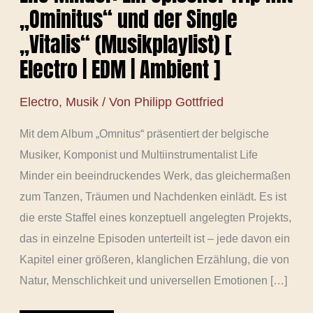
„Ominitus“ und der Single
„Vitalis“ (Musikplaylist) [
Electro | EDM | Ambient ]
Electro
,
Musik
/ Von
Philipp Gottfried
Mit dem Album „Omnitus“ präsentiert der belgische
Musiker, Komponist und Multiinstrumentalist Life
Minder ein beeindruckendes Werk, das gleichermaßen
zum Tanzen, Träumen und Nachdenken einlädt. Es ist
die erste Staffel eines konzeptuell angelegten Projekts,
das in einzelne Episoden unterteilt ist – jede davon ein
Kapitel einer größeren, klanglichen Erzählung, die von
Natur, Menschlichkeit und universellen Emotionen […]