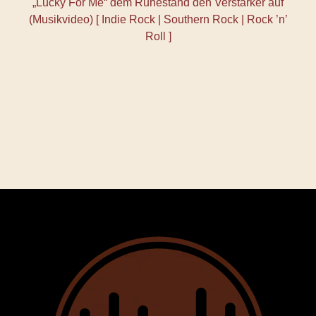
„Lucky For Me“ dem Ruhestand den Verstärker auf
(Musikvideo) [ Indie Rock | Southern Rock | Rock ’n’
Roll ]