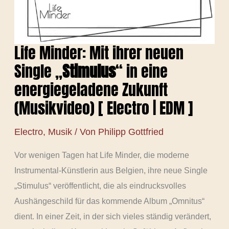
Life Minder: Mit ihrer neuen
Single „
Stimulus
“ in eine
energiegeladene Zukunft
(Musikvideo) [ Electro | EDM ]
Electro
,
Musik
/ Von
Philipp Gottfried
Vor wenigen Tagen hat Life Minder, die moderne
Instrumental-Künstlerin aus Belgien, ihre neue Single
„Stimulus“ veröffentlicht, die als eindrucksvolles
Aushängeschild für das kommende Album „Omnitus“
dient. In einer Zeit, in der sich vieles ständig verändert,