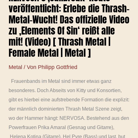
veröffentlicht: Erlebe die Thrash-
Metal-Wucht! Das offizielle Video
zu ‚Elements Of Sin‘ reißt alle
mit! (Video) [ Thrash Metal |
Female Metal | Metal ]
Metal
/ Von
Philipp Gottfried
Frauenbands im Metal sind immer etwas ganz
besonderes. Doch Abseits von Kitty und Konsortien,
gibt es hierbei eine aufstrebende Formation die explizit:
der männlich dominierten Thrash Metal Szene zeigt,
wo der Hammer hängt: NERVOSA. Bestehend aus den
Powerfrauen Prika Amaral (Gesnag und Gitarre),
Helena Kotina (Gitarre), Hel Pyre (Bass) und last, but