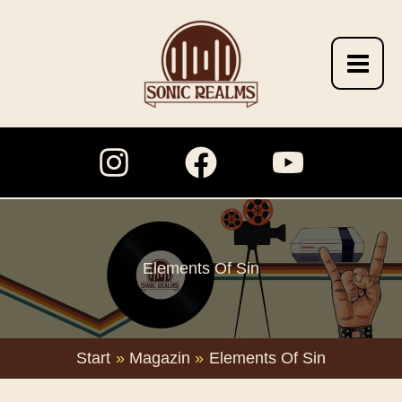
Zum
Inhalt
springen
Elements Of Sin
Start
Magazin
Elements Of Sin