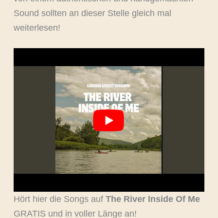
Sound sollten an dieser Stelle gleich mal
weiterlesen!
Hört hier die Songs auf
The River Inside Of Me
GRATIS und in voller Länge an!