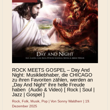
ROCK MEETS GOSPEL – Day And
Night: Musikliebhaber, die CHICAGO
zu ihren Favoriten zählen, werden an
„Day And Night“ ihre helle Freude
haben (Audio & Video) [ Rock | Soul |
Jazz | Gospel ]
Rock
,
Folk
,
Musik
,
Pop
| Von
Sonny Waldherr
|
19.
Dezember 2025