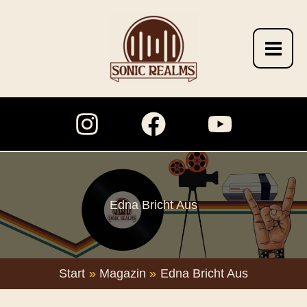
Zum
Inhalt
springen
Edna Bricht Aus
Start
Magazin
Edna Bricht Aus